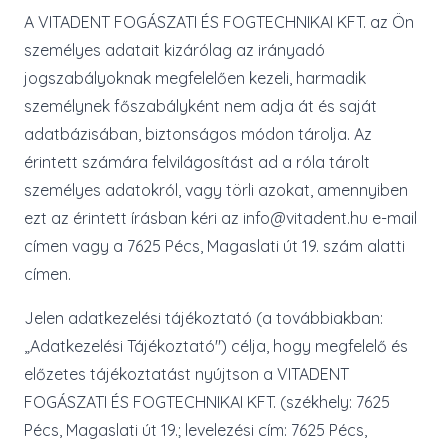
A VITADENT FOGÁSZATI ÉS FOGTECHNIKAI KFT. az Ön
személyes adatait kizárólag az irányadó
jogszabályoknak megfelelően kezeli, harmadik
személynek főszabályként nem adja át és saját
adatbázisában, biztonságos módon tárolja. Az
érintett számára felvilágosítást ad a róla tárolt
személyes adatokról, vagy törli azokat, amennyiben
ezt az érintett írásban kéri az info@vitadent.hu e-mail
címen vagy a 7625 Pécs, Magaslati út 19. szám alatti
címen.
Jelen adatkezelési tájékoztató (a továbbiakban:
„Adatkezelési Tájékoztató") célja, hogy megfelelő és
előzetes tájékoztatást nyújtson a VITADENT
FOGÁSZATI ÉS FOGTECHNIKAI KFT. (székhely: 7625
Pécs, Magaslati út 19.; levelezési cím: 7625 Pécs,