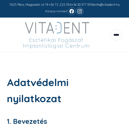
7625 Pécs, Magaslati út 19.
+36 72 225 354
+36 30 377 3596
info@vitadent.hu
Kövess minket:
Szolgáltatások
Csapat
Pácienseknek
Kapcsolat
Adatvédelmi
nyilatkozat
1. Bevezetés